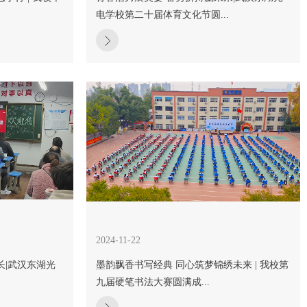
电学校第二十届体育文化节圆...
2024-11-22
长|武汉东湖光
墨韵飘香书写经典 同心筑梦锦绣未来 | 我校第
九届硬笔书法大赛圆满成...