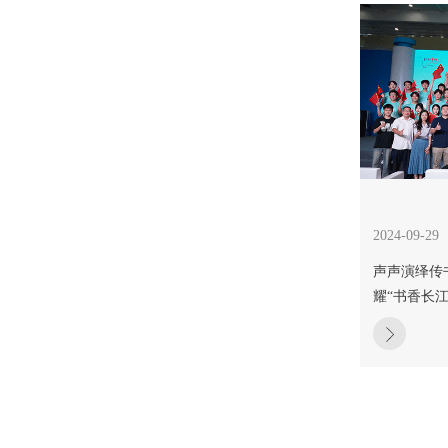
2024-09-29
声声演绎传书
耀“书香长江