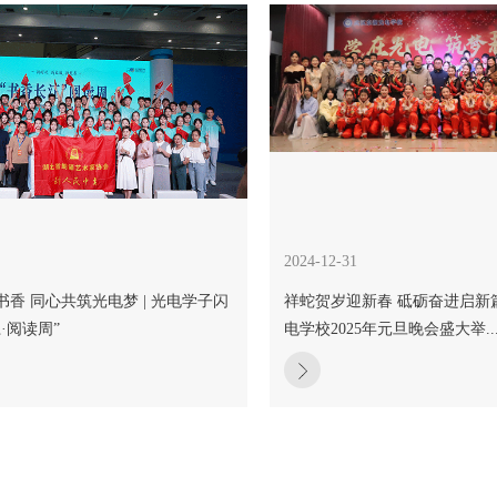
2024-12-31
香 同心共筑光电梦 | 光电学子闪
祥蛇贺岁迎新春 砥砺奋进启新
·阅读周”
电学校2025年元旦晚会盛大举..