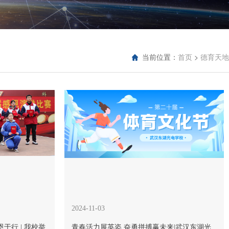
当前位置：
>
首页
德育天地
2024-11-03
于行 | 我校举
青春活力展英姿 奋勇拼搏赢未来|武汉东湖光