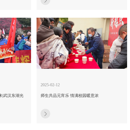
2025-02-12
来|武汉东湖光
师生共品元宵乐 情满校园暖意浓