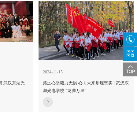
咨询
热线
关注
微信
2024-11-15
篇|武汉东湖光
路远心坚毅力无惧 心向未来步履坚实 | 武汉东
.
湖光电学校 “龙腾万里”...