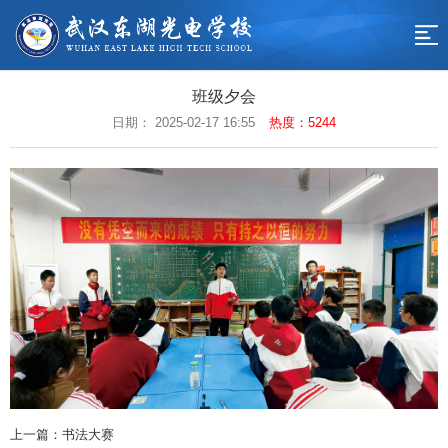
网
站
学
班级夕会
校
校
日期： 2025-02-17 16:55
热度：5244
导
概
园
教
航
况
动
学
德
态
工
育
招
作
天
生
联
地
专
系
返
区
我
回
们
首
页
上一篇：书法大赛