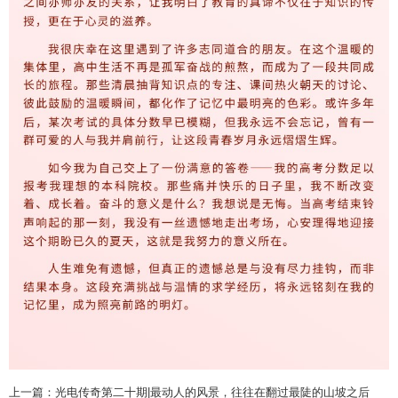
上一篇：光电传奇第二十期|最动人的风景，往往在翻过最陡的山坡之后