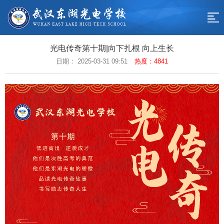
网
站
学
光电传奇第十期|向下扎根 向上生长
校
校
日期： 2025-03-31 09:51
热度：4841
导
概
园
教
航
况
动
学
德
态
工
育
招
作
天
生
联
地
专
系
返
区
我
回
们
首
页