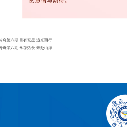
传奇第六期|目有繁星 追光而行
传奇第八期|永葆热爱 奔赴山海