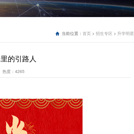
当前位置：
>
>
首页
招生专区
升学明星
光里的引路人
热度：4265